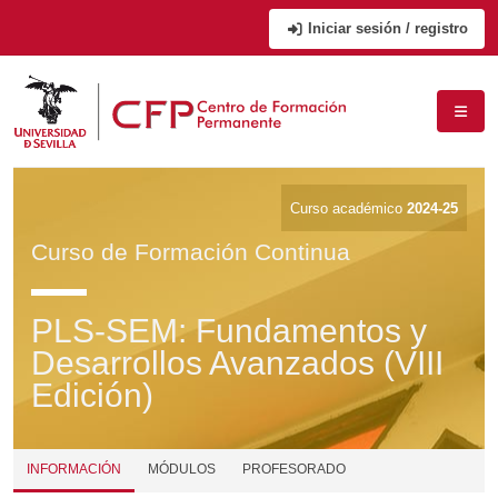
Iniciar sesión / registro
Curso académico
2024-25
Curso de Formación Continua
PLS-SEM: Fundamentos y
Desarrollos Avanzados (VIII
Edición)
INFORMACIÓN
MÓDULOS
PROFESORADO