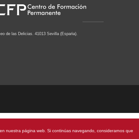
eo de las Delicias. 41013 Sevilla (Espańa).
ico en nuestra página web. Si continúas navegando, consideramos que