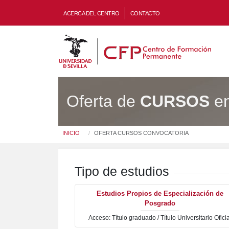
ACERCA DEL CENTRO
CONTACTO
Oferta de
CURSOS
en
Usted está en:
INICIO
OFERTA CURSOS CONVOCATORIA
Tipo de estudios
Estudios Propios de Especialización de
Posgrado
Acceso: Título graduado / Título Universitario Ofici