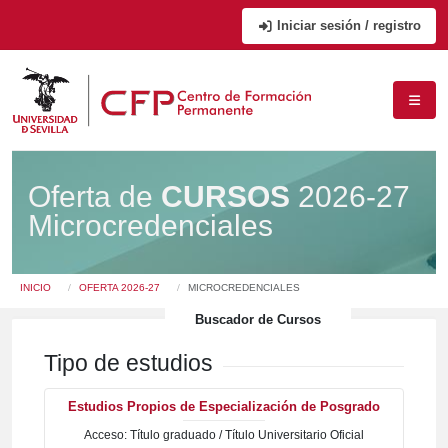
Iniciar sesión / registro
Oferta de
CURSOS
2026-27
Microcredenciales
Usted está en:
INICIO
OFERTA 2026-27
MICROCREDENCIALES
Buscador de Cursos
Tipo de estudios
Estudios Propios de Especialización de Posgrado
Acceso: Título graduado / Título Universitario Oficial