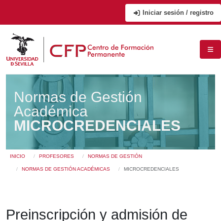
Iniciar sesión / registro
Normas de Gestión
Académica
MICROCREDENCIALES
Usted está en:
INICIO
PROFESORES
NORMAS DE GESTIÓN
NORMAS DE GESTIÓN ACADÉMICAS
MICROCREDENCIALES
Preinscripción y admisión de