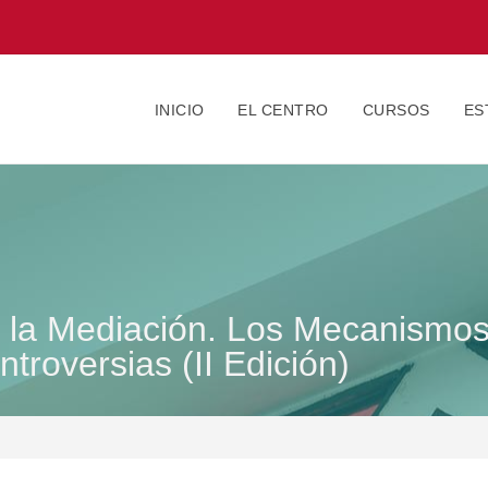
INICIO
EL CENTRO
CURSOS
ES
e la Mediación. Los Mecanismos
ntroversias (II Edición)