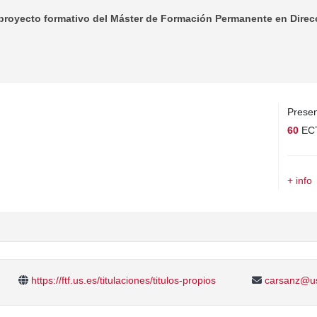
proyecto formativo del Máster de Formación Permanente en Direcci
Presen
60
EC
+ info
https://ftf.us.es/titulaciones/titulos-propios
carsanz@u