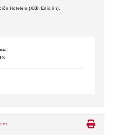
ón Hotelera (XXIII Edición).
cial
TS
s.es