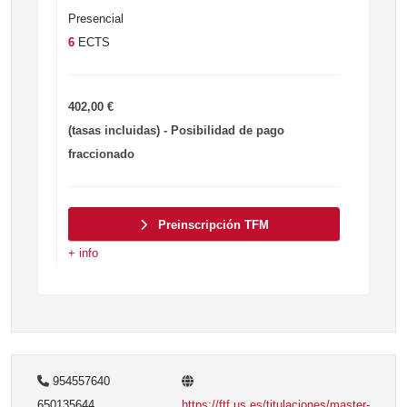
Presencial
6
ECTS
402,00 €
(tasas incluidas) - Posibilidad de pago
fraccionado
Preinscripción TFM
+ info
954557640
650135644
https://ftf.us.es/titulaciones/master-