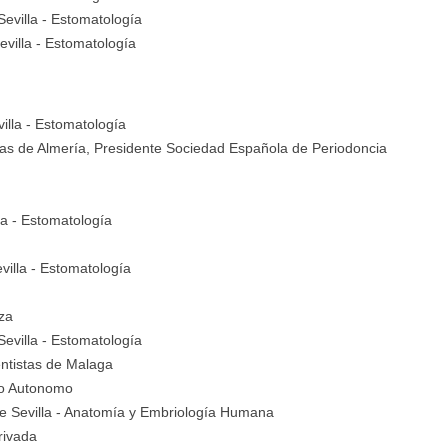
Sevilla
- Estomatología
evilla
- Estomatología
illa
- Estomatología
tas de Almería, Presidente Sociedad Española de Periodoncia
la
- Estomatología
villa
- Estomatología
za
Sevilla
- Estomatología
entistas de Malaga
go Autonomo
e Sevilla
- Anatomía y Embriología Humana
rivada