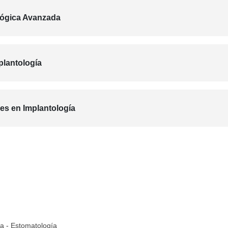
lógica Avanzada
plantología
es en Implantología
la
- Estomatología