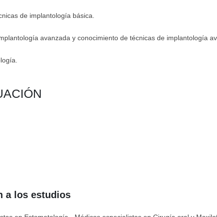
cnicas de implantología básica.
 implantología avanzada y conocimiento de técnicas de implantología a
logía.
UACIÓN
 a los estudios
tas en Estomatología - Médicos especialistas en Cirugía oral y Maxilofa