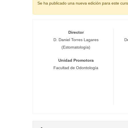
Se ha publicado una nueva edición para este cur
Director
D. Daniel Torres Lagares
D
(Estomatología)
Unidad Promotora
Facultad de Odontología