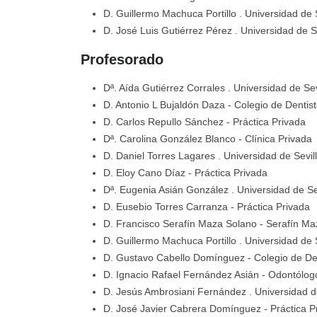
D. Guillermo Machuca Portillo
. Universidad de 
D. José Luis Gutiérrez Pérez
. Universidad de S
Profesorado
Dª. Aída Gutiérrez Corrales
. Universidad de Sev
D. Antonio L Bujaldón Daza
- Colegio de Dentis
D. Carlos Repullo Sánchez
- Práctica Privada
Dª. Carolina González Blanco
- Clínica Privada
D. Daniel Torres Lagares
. Universidad de Sevil
D. Eloy Cano Díaz
- Práctica Privada
Dª. Eugenia Asián González
. Universidad de Se
D. Eusebio Torres Carranza
- Práctica Privada
D. Francisco Serafín Maza Solano
- Serafín Ma
D. Guillermo Machuca Portillo
. Universidad de 
D. Gustavo Cabello Domínguez
- Colegio de D
D. Ignacio Rafael Fernández Asián
- Odontólo
D. Jesús Ambrosiani Fernández
. Universidad d
D. José Javier Cabrera Domínguez
- Práctica P