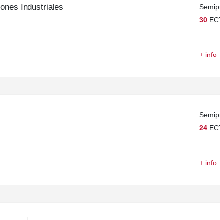
ones Industriales
Semipr
30
EC
+ info
Semipr
24
EC
+ info