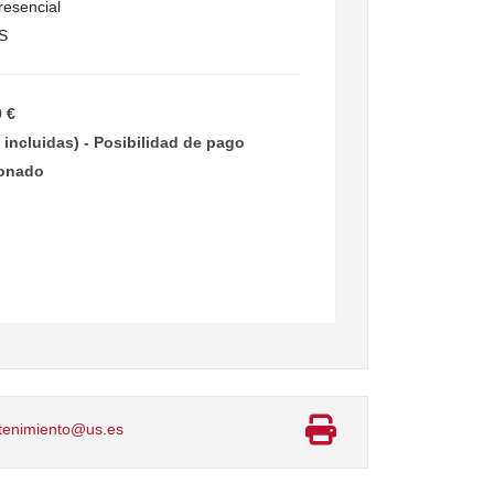
esencial
S
0 €
 incluidas) - Posibilidad de pago
ionado
enimiento@us.es