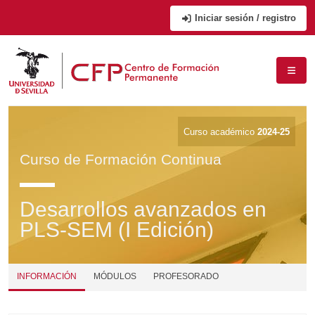
Iniciar sesión / registro
Curso académico
2024-25
Curso de Formación Continua
Desarrollos avanzados en
PLS-SEM (I Edición)
INFORMACIÓN
MÓDULOS
PROFESORADO