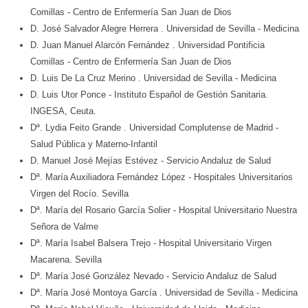
Comillas
- Centro de Enfermería San Juan de Dios
D. José Salvador Alegre Herrera
. Universidad de Sevilla
- Medicina
D. Juan Manuel Alarcón Fernández
. Universidad Pontificia
Comillas
- Centro de Enfermería San Juan de Dios
D. Luis De La Cruz Merino
. Universidad de Sevilla
- Medicina
D. Luis Utor Ponce
- Instituto Español de Gestión Sanitaria.
INGESA, Ceuta.
Dª. Lydia Feito Grande
. Universidad Complutense de Madrid
-
Salud Pública y Materno-Infantil
D. Manuel José Mejías Estévez
- Servicio Andaluz de Salud
Dª. María Auxiliadora Fernández López
- Hospitales Universitarios
Virgen del Rocío. Sevilla
Dª. María del Rosario García Solier
- Hospital Universitario Nuestra
Señora de Valme
Dª. María Isabel Balsera Trejo
- Hospital Universitario Virgen
Macarena. Sevilla
Dª. María José González Nevado
- Servicio Andaluz de Salud
Dª. María José Montoya García
. Universidad de Sevilla
- Medicina