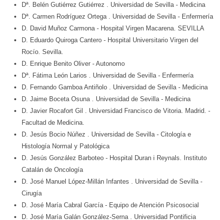
Dª. Belén Gutiérrez Gutiérrez
. Universidad de Sevilla
- Medicina
Dª. Carmen Rodríguez Ortega
. Universidad de Sevilla
- Enfermería
D. David Muñoz Carmona
- Hospital Virgen Macarena. SEVILLA
D. Eduardo Quiroga Cantero
- Hospital Universitario Virgen del
Rocío. Sevilla.
D. Enrique Benito Oliver
- Autonomo
Dª. Fátima León Larios
. Universidad de Sevilla
- Enfermería
D. Fernando Gamboa Antiñolo
. Universidad de Sevilla
- Medicina
D. Jaime Boceta Osuna
. Universidad de Sevilla
- Medicina
D. Javier Rocafort Gil
. Universidad Francisco de Vitoria. Madrid.
-
Facultad de Medicina.
D. Jesús Bocio Núñez
. Universidad de Sevilla
- Citología e
Histología Normal y Patológica
D. Jesús González Barboteo
- Hospital Duran i Reynals. Instituto
Catalán de Oncología
D. José Manuel López-Millán Infantes
. Universidad de Sevilla
-
Cirugía
D. José María Cabral García
- Equipo de Atención Psicosocial
D. José María Galán González-Serna
. Universidad Pontificia