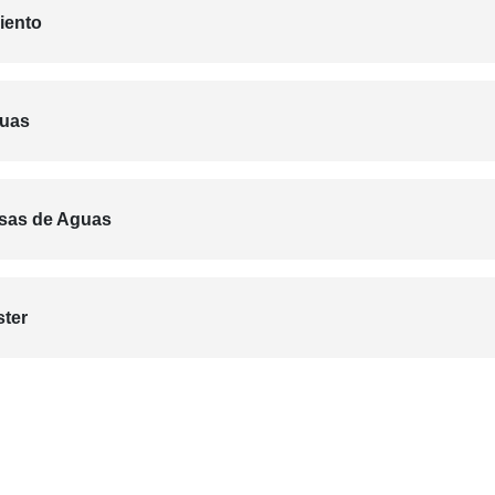
iento
guas
esas de Aguas
ster