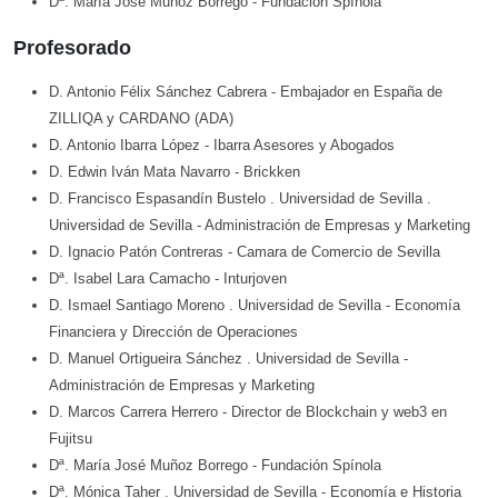
Dª. María José Muñoz Borrego
- Fundación Spínola
Profesorado
D. Antonio Félix Sánchez Cabrera
- Embajador en España de
ZILLIQA y CARDANO (ADA)
D. Antonio Ibarra López
- Ibarra Asesores y Abogados
D. Edwin Iván Mata Navarro
- Brickken
D. Francisco Espasandín Bustelo
. Universidad de Sevilla
.
Universidad de Sevilla
- Administración de Empresas y Marketing
D. Ignacio Patón Contreras
- Camara de Comercio de Sevilla
Dª. Isabel Lara Camacho
- Inturjoven
D. Ismael Santiago Moreno
. Universidad de Sevilla
- Economía
Financiera y Dirección de Operaciones
D. Manuel Ortigueira Sánchez
. Universidad de Sevilla
-
Administración de Empresas y Marketing
D. Marcos Carrera Herrero
- Director de Blockchain y web3 en
Fujitsu
Dª. María José Muñoz Borrego
- Fundación Spínola
Dª. Mónica Taher
. Universidad de Sevilla
- Economía e Historia