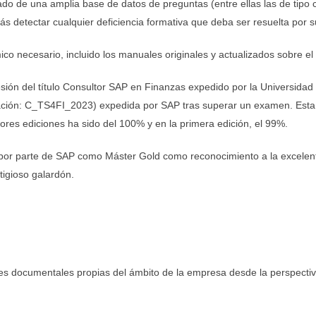
do de una amplia base de datos de preguntas (entre ellas las de tipo c
etectar cualquier deficiencia formativa que deba ser resuelta por su
ico necesario, incluido los manuales originales y actualizados sobre e
ón del título Consultor SAP en Finanzas expedido por la Universidad d
icación: C_TS4FI_2023) expedida por SAP tras superar un examen. Esta cer
iores ediciones ha sido del 100% y en la primera edición, el 99%.
por parte de SAP como Máster Gold como reconocimiento a la excelen
tigioso galardón.
tes documentales propias del ámbito de la empresa desde la perspectiva