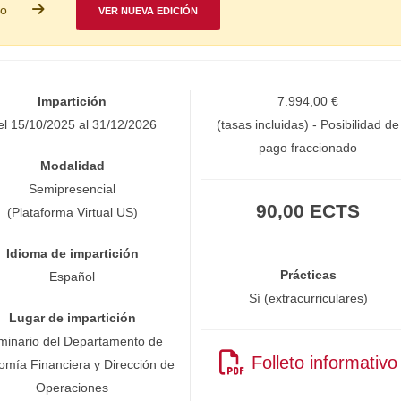
so
VER NUEVA EDICIÓN
Impartición
7.994,00 €
el 15/10/2025 al 31/12/2026
(tasas incluidas) - Posibilidad de
pago fraccionado
Modalidad
Semipresencial
90,00 ECTS
(Plataforma Virtual US)
Idioma de impartición
Prácticas
Español
Sí (extracurriculares)
Lugar de impartición
minario del Departamento de
Folleto informativo
omía Financiera y Dirección de
Operaciones