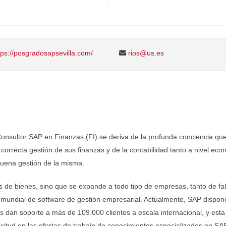
ps://posgradosapsevilla.com/
rios@us.es
 Consultor SAP en Finanzas (FI) se deriva de la profunda conciencia qu
 correcta gestión de sus finanzas y de la contabilidad tanto a nivel eco
uena gestión de la misma.
s de bienes, sino que se expande a todo tipo de empresas, tanto de fa
der mundial de software de gestión empresarial. Actualmente, SAP disp
s dan soporte a más de 109.000 clientes a escala internacional, y est
citud en las ofertas de trabajo de conocimientos especializados en SAP 