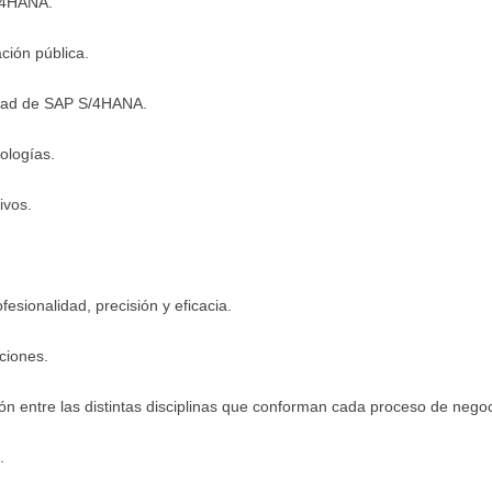
S/4HANA.
ción pública.
idad de SAP S/4HANA.
ologías.
ivos.
esionalidad, precisión y eficacia.
ciones.
ión entre las distintas disciplinas que conforman cada proceso de negoc
.