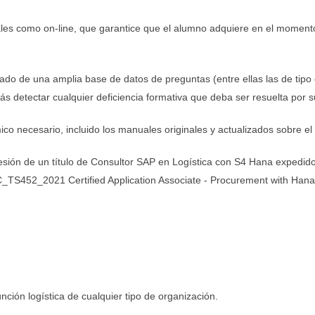
ales como on-line, que garantice que el alumno adquiere en el momento
ado de una amplia base de datos de preguntas (entre ellas las de tipo c
etectar cualquier deficiencia formativa que deba ser resuelta por su
ico necesario, incluido los manuales originales y actualizados sobre e
sión de un título de Consultor SAP en Logística con S4 Hana expedido 
AP C_TS452_2021 Certified Application Associate - Procurement with Ha
nción logística de cualquier tipo de organización.