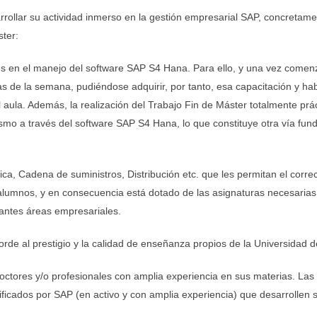
arrollar su actividad inmerso en la gestión empresarial SAP, concretame
ster:
entes en el manejo del software SAP S4 Hana. Para ello, y una vez come
s de la semana, pudiéndose adquirir, por tanto, esa capacitación y ha
 aula. Además, la realización del Trabajo Fin de Máster totalmente prác
ismo a través del software SAP S4 Hana, lo que constituye otra vía fun
ca, Cadena de suministros, Distribución etc. que les permitan el corre
 alumnos, y en consecuencia está dotado de las asignaturas necesarias,
tantes áreas empresariales.
orde al prestigio y la calidad de enseñanza propios de la Universidad d
 doctores y/o profesionales con amplia experiencia en sus materias. L
tificados por SAP (en activo y con amplia experiencia) que desarrollen