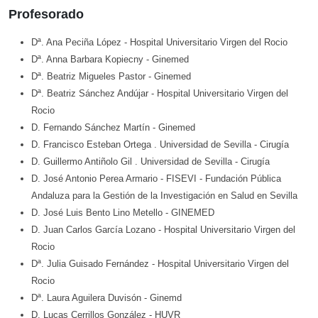
Profesorado
Dª. Ana Peciña López
- Hospital Universitario Virgen del Rocio
Dª. Anna Barbara Kopiecny
- Ginemed
Dª. Beatriz Migueles Pastor
- Ginemed
Dª. Beatriz Sánchez Andújar
- Hospital Universitario Virgen del
Rocio
D. Fernando Sánchez Martín
- Ginemed
D. Francisco Esteban Ortega
. Universidad de Sevilla
- Cirugía
D. Guillermo Antiñolo Gil
. Universidad de Sevilla
- Cirugía
D. José Antonio Perea Armario
- FISEVI - Fundación Pública
Andaluza para la Gestión de la Investigación en Salud en Sevilla
D. José Luis Bento Lino Metello
- GINEMED
D. Juan Carlos García Lozano
- Hospital Universitario Virgen del
Rocio
Dª. Julia Guisado Fernández
- Hospital Universitario Virgen del
Rocio
Dª. Laura Aguilera Duvisón
- Ginemd
D. Lucas Cerrillos González
- HUVR