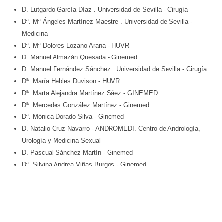
D. Lutgardo García Díaz
. Universidad de Sevilla
- Cirugía
Dª. Mª Ángeles Martínez Maestre
. Universidad de Sevilla
-
Medicina
Dª. Mª Dolores Lozano Arana
- HUVR
D. Manuel Almazán Quesada
- Ginemed
D. Manuel Fernández Sánchez
. Universidad de Sevilla
- Cirugía
Dª. María Hebles Duvison
- HUVR
Dª. Marta Alejandra Martínez Sáez
- GINEMED
Dª. Mercedes González Martínez
- Ginemed
Dª. Mónica Dorado Silva
- Ginemed
D. Natalio Cruz Navarro
- ANDROMEDI. Centro de Andrología,
Urología y Medicina Sexual
D. Pascual Sánchez Martín
- Ginemed
Dª. Silvina Andrea Viñas Burgos
- Ginemed