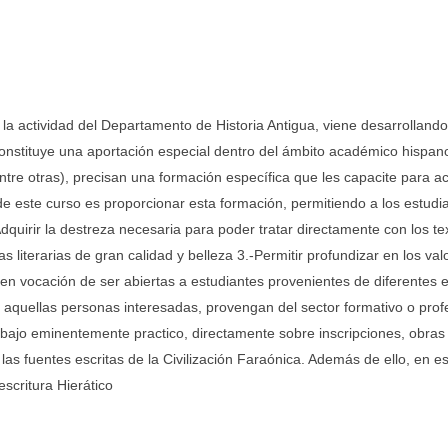
 la actividad del Departamento de Historia Antigua, viene desarrollando
 constituye una aportación especial dentro del ámbito académico hispa
(entre otras), precisan una formación específica que les capacite para a
 de este curso es proporcionar esta formación, permitiendo a los estudi
-Adquirir la destreza necesaria para poder tratar directamente con los t
 literarias de gran calidad y belleza 3.-Permitir profundizar en los valo
n vocación de ser abiertas a estudiantes provenientes de diferentes es
s aquellas personas interesadas, provengan del sector formativo o profes
abajo eminentemente practico, directamente sobre inscripciones, obras li
las fuentes escritas de la Civilización Faraónica. Además de ello, en 
scritura Hierático