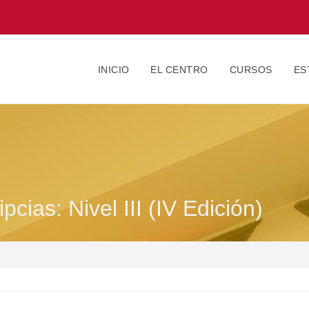
INICIO
EL CENTRO
CURSOS
ES
cias: Nivel III (IV Edición)