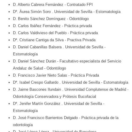
D. Alberto Cabrera Fernández
- Contratado FPI
Dª. Áurea Simón Soro
. Universidad de Sevilla
- Estomatología
D. Benito Sánchez Domínguez
- Odontólogo
D. Carlos Ibáñez Fernández
- Práctica privada
D. Carlos Valdivieso del Pueblo
- Práctica privada
Dª. Cristiane Cantiga da Silva
- Practiva Privada
D. Daniel Cabanillas Balsera
. Universidad de Sevilla
-
Estomatología
D. Daniel Sánchez Durán
- Facultativo especialista del Servicio
Andaluz de Salud - Odontólogo
D. Francisco Javier Nieto Salas
- Práctica Privada
Dª. Isabel Crespo Gallardo
. Universidad de Sevilla
- Estomatología
D. Jaime Bascones Ilundain
. Universidad Complutense de Madrid
-
Odontología Conservadora y Prótesis Bucofacial
Dª. Jenifer Martín González
. Universidad de Sevilla
-
Estomatología
D. José Francisco Barrientos Delgado
- Práctica privada de la
odontología
D. José López López
. Universidad de Barcelona
-