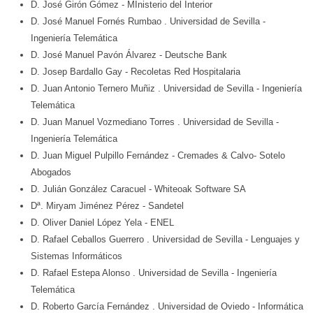
D. José Girón Gómez
- MInisterio del Interior
D. José Manuel Fornés Rumbao
. Universidad de Sevilla
-
Ingeniería Telemática
D. José Manuel Pavón Álvarez
- Deutsche Bank
D. Josep Bardallo Gay
- Recoletas Red Hospitalaria
D. Juan Antonio Ternero Muñiz
. Universidad de Sevilla
- Ingeniería
Telemática
D. Juan Manuel Vozmediano Torres
. Universidad de Sevilla
-
Ingeniería Telemática
D. Juan Miguel Pulpillo Fernández
- Cremades & Calvo- Sotelo
Abogados
D. Julián González Caracuel
- Whiteoak Software SA
Dª. Miryam Jiménez Pérez
- Sandetel
D. Oliver Daniel López Yela
- ENEL
D. Rafael Ceballos Guerrero
. Universidad de Sevilla
- Lenguajes y
Sistemas Informáticos
D. Rafael Estepa Alonso
. Universidad de Sevilla
- Ingeniería
Telemática
D. Roberto García Fernández
. Universidad de Oviedo
- Informática