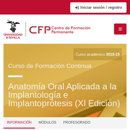
Iniciar sesión / registro
Curso académico
2018-19
Curso de Formación Continua
Anatomía Oral Aplicada a la
Implantología e
Implantoprótesis (XI Edición)
INFORMACIÓN
MÓDULOS
PROFESORADO