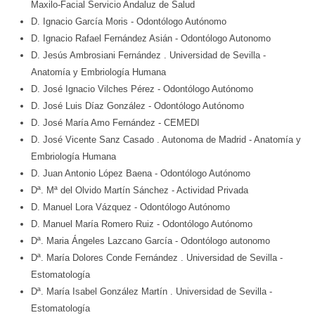
Maxilo-Facial Servicio Andaluz de Salud
D. Ignacio García Moris
- Odontólogo Autónomo
D. Ignacio Rafael Fernández Asián
- Odontólogo Autonomo
D. Jesús Ambrosiani Fernández
. Universidad de Sevilla
-
Anatomía y Embriología Humana
D. José Ignacio Vilches Pérez
- Odontólogo Autónomo
D. José Luis Díaz González
- Odontólogo Autónomo
D. José María Amo Fernández
- CEMEDI
D. José Vicente Sanz Casado
. Autonoma de Madrid
- Anatomía y
Embriología Humana
D. Juan Antonio López Baena
- Odontólogo Autónomo
Dª. Mª del Olvido Martín Sánchez
- Actividad Privada
D. Manuel Lora Vázquez
- Odontólogo Autónomo
D. Manuel María Romero Ruiz
- Odontólogo Autónomo
Dª. Maria Ángeles Lazcano García
- Odontólogo autonomo
Dª. María Dolores Conde Fernández
. Universidad de Sevilla
-
Estomatología
Dª. María Isabel González Martín
. Universidad de Sevilla
-
Estomatología