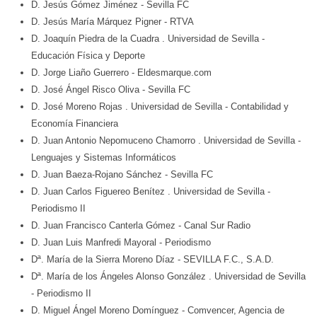
D. Jesús Gómez Jiménez
- Sevilla FC
D. Jesús María Márquez Pigner
- RTVA
D. Joaquín Piedra de la Cuadra
. Universidad de Sevilla
-
Educación Física y Deporte
D. Jorge Liaño Guerrero
- Eldesmarque.com
D. José Ángel Risco Oliva
- Sevilla FC
D. José Moreno Rojas
. Universidad de Sevilla
- Contabilidad y
Economía Financiera
D. Juan Antonio Nepomuceno Chamorro
. Universidad de Sevilla
-
Lenguajes y Sistemas Informáticos
D. Juan Baeza-Rojano Sánchez
- Sevilla FC
D. Juan Carlos Figuereo Benítez
. Universidad de Sevilla
-
Periodismo II
D. Juan Francisco Canterla Gómez
- Canal Sur Radio
D. Juan Luis Manfredi Mayoral
- Periodismo
Dª. María de la Sierra Moreno Díaz
- SEVILLA F.C., S.A.D.
Dª. María de los Ángeles Alonso González
. Universidad de Sevilla
- Periodismo II
D. Miguel Ángel Moreno Domínguez
- Comvencer, Agencia de